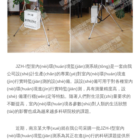
JZH-I型室內(nèi)環(huán)境監(jiān)測系統(tǒng)是一套由我
公司設(shè)計生產(chǎn)的專業(yè)對室內(nèi)環(huán)境進
(jìn)行實時監(jiān)測的設(shè)備。該設(shè)備可用于對各種室內
(nèi)環(huán)境進(jìn)行實時監(jiān)測，具有測量精度高，設
(shè) 備運行穩(wěn)定等特點。隨著人們對生活質(zhì)量要求的
不斷提高，室內(nèi)環(huán)境各參數(shù)對人類的生活狀態
(tài)的影響也成為越來越多科研院校的課題。
近期，南京某大學(xué)就在我公司采購一批JZH-I型室內
(nèi)環(huán)境監(jiān)測系為其正在進(jìn)行的科研課題提供所