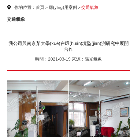
你的位置：首頁
＞
應(yīng)用案例
＞
交通氣象

交通氣象
我公司與南京某大學(xué)在環(huán)境監(jiān)測研究中展開
合作
時間：2021-03-19 來源：陽光氣象