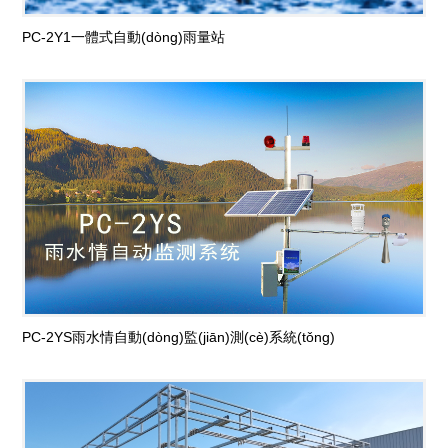
PC-2Y1一體式自動(dòng)雨量站
PC-2YS雨水情自動(dòng)監(jiān)測(cè)系統(tǒng)