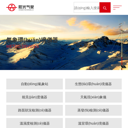

氣象環(huán)境儀器
METEO DEVICES
自動(dòng)氣象站
生態(tài)環(huán)境儀器
能見(jiàn)度儀器
天氣現(xiàn)象儀
路面狀況檢測(cè)儀器
蒸發(fā)檢測(cè)儀器
溫濕度檢測(cè)儀器
溫室環(huán)境儀器